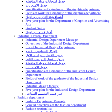
Vision and mission of the institute
Speech by the Chairman of the Institute’s Board of Di
Message of the Dean of the Institute
The organizational structure of the institute
About the institute
The establishment of the institute
Institute plan
Application and acceptance
Conditions for joining the institute
school system
Registration
Students Score
Departments
Preparatory band
Preparatory band list
جدول الفصل الدراسى الاول
جدول الفصل الدراسى الثانى
جدول امتحانات مواد المناقشة
جدول الامتحانات
أخبار الفرقة الاعدادى
Department of Interior Decoration and Architecture
Decoration Department Message
Objectives of the decoration department
Decoration department list