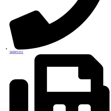
3ـ برامج ومقررات تعليمية متطورة تنمى المعارف والمهارات المهنية وتتوافق مع
المعايير القومية الأكاديمية وتلبي احتياجات المستفيدين.
6ـ زيادة إنتاج المعهد من البحوث المنشورة محليا ودوليا.
7ـ خدمة المجتمع على المستوي البيئي.
8ـ ربط خدمة المجتمع بالعملية التعليمية والبحث العلمي.
9- نشر ثقافة اداب وأخلاقيات المهنة لأفراد المعهد.
10- تحقيق العدالة والمساواة بين جميع أفراد المعهد.
The official website of the Higher Institute of Applied Arts in 6th
- Egypt