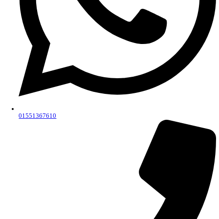
Guide to ethical practices for students
Intellectual property rights guide
معايير تقييم أداء القيادات
أخبار الجودة
Intellectual Property Rights Protection Law of
Unit of measurement and evaluation
The vision, mission, and objectives of the mea
evaluation unit
Formation of a unit of measurement and evalua
Health Services
News
Digital library
أخبار وفعاليات
Contact
AR
X
Strategic objectives of the institute
1ـ استيفاء متطلبات معايير الإعتماد المؤسسى.
2ـ تطوير واستكمال البيئة التعليمية والتكنولوجية للمعهد والبنية التحتية للمعامل
والأتليهات.