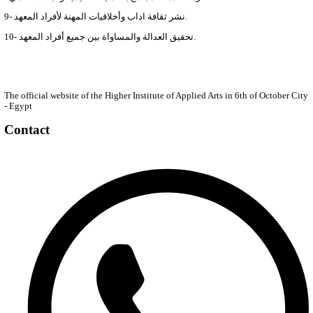
الهيكل التنظيمى للقسم
جدول الفصل الدراسى الاول
جدول الفصل الدراسى الثانى
جدول امتحانات مواد المناقشة
جدول الامتحانات
Specifications of a fashion department graduat
Fields of work for a graduate of the Fashion D
أعضاء هيئة التدريس موضة
Five-year plan for the fashion department
أخبار قسم الموضه
Units
Quality assurance unit
Quality assurance unit message
Vision of the quality assurance unit
Strategic objectives of the Quality Assurance U
Internal regulations of the quality assurance un
Organizational structure of the quality assuranc
Civil defense plan
اخلاقيات البحث العلمى
التوصيف الوظيفى
Scientific leadership guide
معايير اختيار القيادات الاكاديمية والادارية
Guide to ethical practices for faculty members
Guide to ethical practices for the administrativ