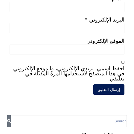
 إنجاز يتحقق، معا نبني مستقبلًا مشرقاً يداً
بروح وهدف واحد لتحقيق المزيد من النجاح و
ي مدار الأعوام القادمة إن شاء الله.
 لكل من :
سيف سيد عبد المتجلي
عبد الرحمن حسن إبراهيم
إسماعيل مصطفي إسماعيل
فى حسين كمال (رئيس مجلس الإدارة)
 أحمد عبد الله (عميد المعهد)
الي للفنون التطبيقية
وطن ، الانتماء
نتم بخير .