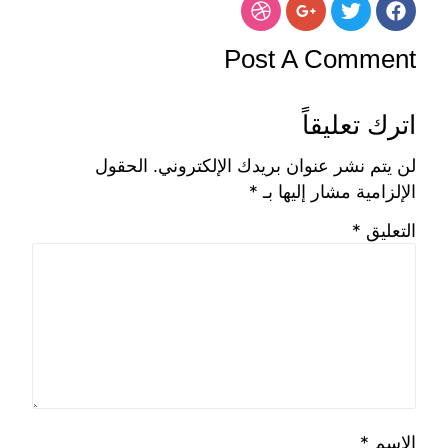
 الحب والانتماء
admin3102
بدون تعليقات
رة المعهد العالي للفنون التطبيقية بمزيد من
الانتماء بين جميع أفراد أسرة المعهد من طلاب
ئة تدريس وهيئة معاونة وإداريين وفنين وأمن
وا دائماً على قيم الحب والتعاون التي تتعزز
ء والعمل بإخلاص مما يخلق بيئة مليئة
والمرح والعمل بروح وفكر مبتكر ومبدع .فإن
الدائم بين جميع أفراد المعهد والمحبة
 ليس مجرد شعور، بل هو قوة تحفز الجميع
قدماً يداً بيد نحو النجاح والتطور والتألق.
اً أن يبقى هذا الإتحاد قوياً وإيجابياً ويظل