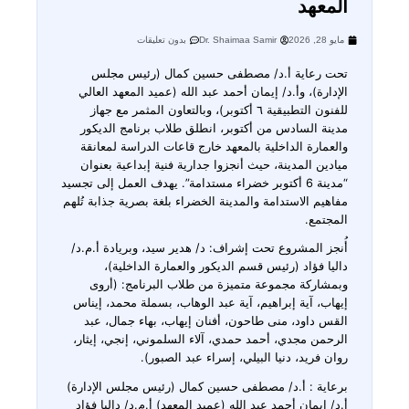
جدارية “مدينة 6 أكتوبر خضراء
دامة” برؤية وأنامل طلاب
عهد
Dr. Shaimaa Samir
بدون تعليقات
رعاية أ.د/ مصطفى حسين كمال (رئيس مجلس
رة)، وأ.د/ إيمان أحمد عبد الله (عميد المعهد العالي
للفنون التطبيقية ٦ أكتوبر)، وبالتعاون المثمر مع جهاز
ة السادس من أكتوبر، انطلق طلاب برنامج الديكور
ارة الداخلية بالمعهد خارج قاعات الدراسة لمعانقة