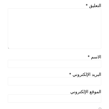
بداع في التعبير عن فرحة النصر وتمجيد ذكرى
ظيم، وترسيخ الانتماء والتوعية بالتاريخ والهوية
بمشاركة فعالة من طلاب المعهد وتحت
اء هيئة التدريس والهيئة المعاونة
ورش مجالات:
النحت، الخزف، الطباعة،
صوير، الأزياء، الندوات التثقيفية، والعزف
تقام الفعاليات يومي الأربعاء والخميس
1-2 /
ارة المعهد بشكر خاص لـ
وكالة سيدرا لحلول
لمساعدتها المتميزة في توثيق الحدث بالمعهد
الاحتفالية برعاية كريمة من
ى حسين كمال
(رئيس مجلس الإدارة)