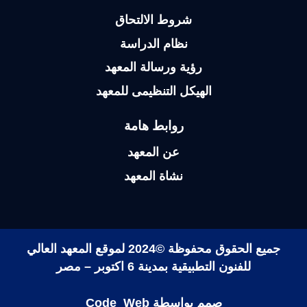
Gallery
Tag
Festival
School
Even
Subscribe