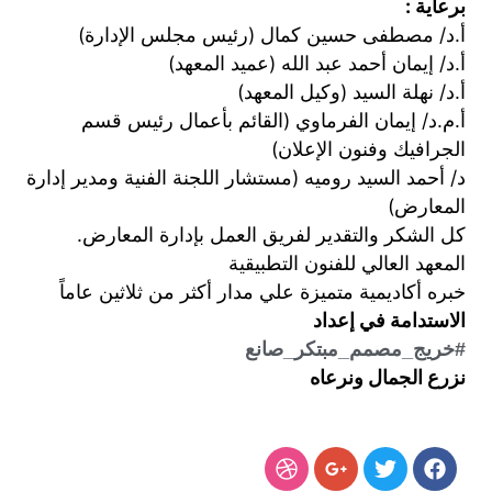
زي
عاونة:
م درويش
نى سالم
أيمن
د المنعم
ى محمد كمال
فى حسين كمال (رئيس مجلس الإدارة)
 أحمد عبد الله (عميد المعهد)
السيد (وكيل المعهد)
مان الفرماوي (القائم بأعمال رئيس قسم
وفنون الإعلان)
لسيد روميه (مستشار اللجنة الفنية ومدير إدارة