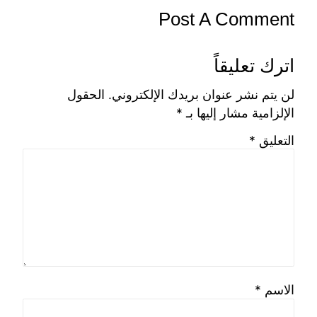
والتقدير لفريق العمل بإدارة المعارض.
الي للفنون التطبيقية
يمية متميزة علي مدار أكثر من ثلاثين عاماً
 في إعداد
صمم_مبتكر_صانع
ال ونرعاه
Post A Co