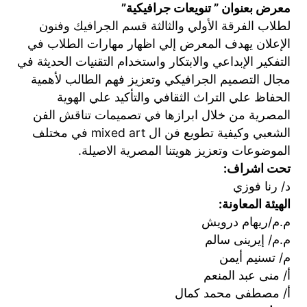
ن
admin3102
بدون تعليقات
ان ” تنويعات جرافيكية”
رقة الأولي والثالثة قسم الجرافيك وفنون
يهدف المعرض إلي اظهار مهارات الطلاب في
إبداعي والابتكار واستخدام التقنيات الحديثة في
ميم الجرافيكي وتعزيز فهم الطالب لأهمية
ي التراث الثقافي والتأكيد علي الهوية
من خلال ابرازها في تصميمات تناقش الفن
الشعبي وكيفية تطويع فن ال mixed art في مختلف
 وتعزيز هويتنا المصرية الاصيلة.
اف: