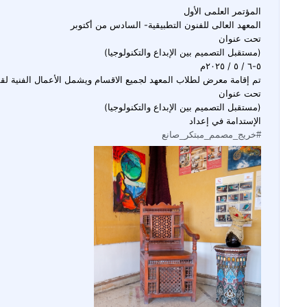
معهد العالى للفنون التطبيقية- السادس من
عليقات
ادس من أكتوبر
جيا)