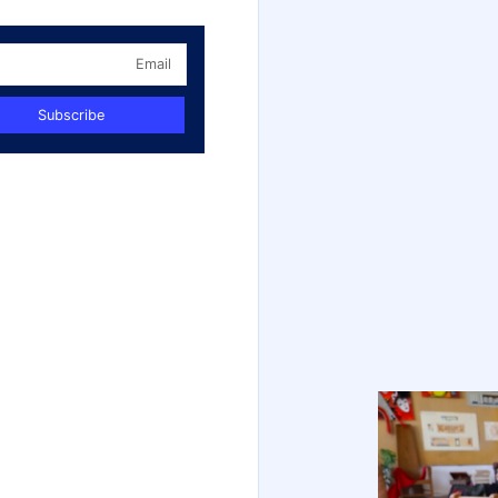
يونيو 26, 2026
Gallery
Tag
Festival
School
Events
Book
Study
Subscribe